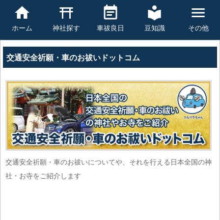
豆知識
その他
ホーム
神社探す
車祓良日
交通安全祈願・車のお祓いドットコム
交通安全祈願・車のお祓いについてや、それを行える日本全国の神
社・お寺をご紹介します