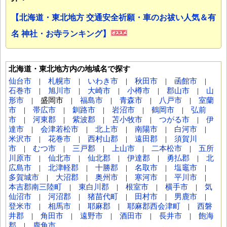
【北海道・東北地方 交通安全祈願・車のお祓い人気＆有
名 神社・お寺ランキング】
北海道・東北地方内の地域名で探す
仙台市
|
札幌市
|
いわき市
|
秋田市
|
函館市
|
石巻市
|
旭川市
|
大崎市
|
小樽市
|
郡山市
|
山
形市
| 盛岡市 |
福島市
|
青森市
|
八戸市
|
室蘭
市
|
帯広市
|
釧路市
|
岩沼市
|
鶴岡市
|
弘前
市
|
河東郡
|
紫波郡
|
苫小牧市
|
つがる市
|
伊
達市
|
会津若松市
|
北上市
|
南陽市
|
白河市
|
米沢市
|
花巻市
|
西村山郡
|
遠田郡
|
須賀川
市
|
むつ市
|
三戸郡
|
上山市
|
二本松市
|
五所
川原市
|
仙北市
|
仙北郡
|
伊達郡
|
勇払郡
|
北
広島市
|
北津軽郡
|
十勝郡
|
名取市
|
塩竈市
|
多賀城市
|
大沼郡
|
奥州市
|
寒河市
|
平川市
|
本吉郡南三陸町
|
東白川郡
|
根室市
|
横手市
|
気
仙沼市
|
河沼郡
|
猪苗代町
|
田村市
|
男鹿市
|
登米市
|
相馬市
|
耶麻郡
|
耶麻郡西会津町
|
西磐
井郡
|
角田市
|
遠野市
|
酒田市
|
長井市
|
飽海
郡
|
鹿角市