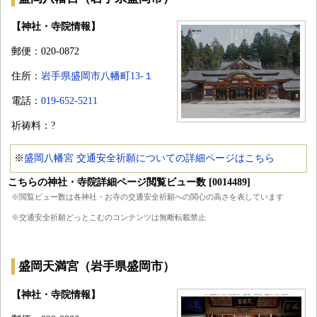
【神社・寺院情報】
郵便：020-0872
住所：
岩手県盛岡市八幡町13-１
電話：
019-652-5211
祈祷料：?
※
盛岡八幡宮 交通安全祈願についての詳細ページはこちら
こちらの神社・寺院詳細ページ閲覧ビュー数 [0014489]
※閲覧ビュー数は各神社・お寺の交通安全祈願への関心の高さを表しています
※交通安全祈願どっとこむのコンテンツは無断転載禁止
盛岡天満宮（岩手県盛岡市）
【神社・寺院情報】