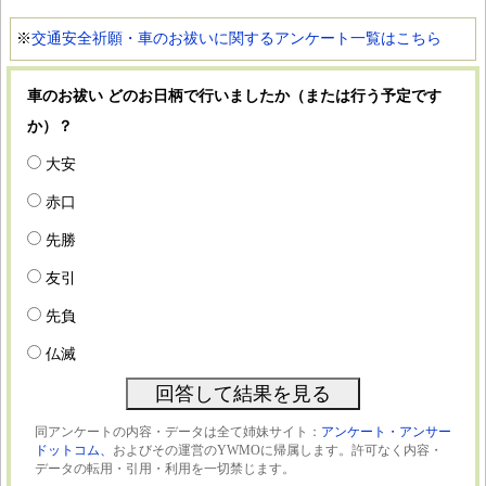
※
交通安全祈願・車のお祓いに関するアンケート一覧はこちら
車のお祓い どのお日柄で行いましたか（または行う予定です
か）？
大安
赤口
先勝
友引
先負
仏滅
同アンケートの内容・データは全て姉妹サイト：
アンケート・アンサー
ドットコム、
およびその運営のYWMOに帰属します。許可なく内容・
データの転用・引用・利用を一切禁じます。