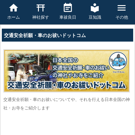
豆知識
その他
ホーム
神社探す
車祓良日
交通安全祈願・車のお祓いドットコム
交通安全祈願・車のお祓いについてや、それを行える日本全国の神
社・お寺をご紹介します