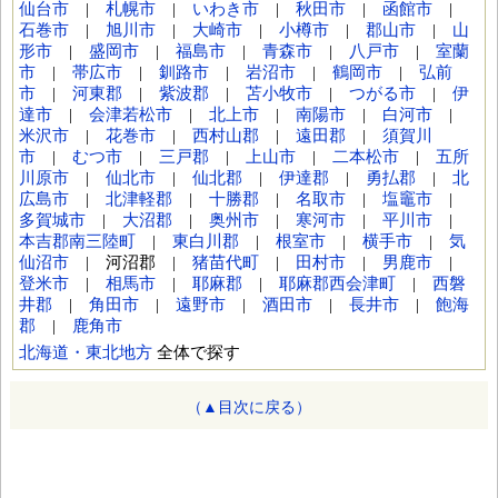
仙台市
|
札幌市
|
いわき市
|
秋田市
|
函館市
|
石巻市
|
旭川市
|
大崎市
|
小樽市
|
郡山市
|
山
形市
|
盛岡市
|
福島市
|
青森市
|
八戸市
|
室蘭
市
|
帯広市
|
釧路市
|
岩沼市
|
鶴岡市
|
弘前
市
|
河東郡
|
紫波郡
|
苫小牧市
|
つがる市
|
伊
達市
|
会津若松市
|
北上市
|
南陽市
|
白河市
|
米沢市
|
花巻市
|
西村山郡
|
遠田郡
|
須賀川
市
|
むつ市
|
三戸郡
|
上山市
|
二本松市
|
五所
川原市
|
仙北市
|
仙北郡
|
伊達郡
|
勇払郡
|
北
広島市
|
北津軽郡
|
十勝郡
|
名取市
|
塩竈市
|
多賀城市
|
大沼郡
|
奥州市
|
寒河市
|
平川市
|
本吉郡南三陸町
|
東白川郡
|
根室市
|
横手市
|
気
仙沼市
| 河沼郡 |
猪苗代町
|
田村市
|
男鹿市
|
登米市
|
相馬市
|
耶麻郡
|
耶麻郡西会津町
|
西磐
井郡
|
角田市
|
遠野市
|
酒田市
|
長井市
|
飽海
郡
|
鹿角市
北海道・東北地方
全体で探す
（▲目次に戻る）