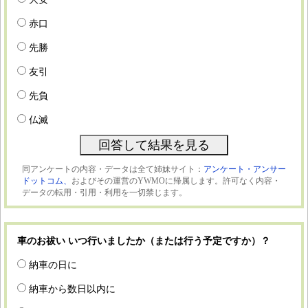
赤口
先勝
友引
先負
仏滅
同アンケートの内容・データは全て姉妹サイト：
アンケート・アンサー
ドットコム、
およびその運営のYWMOに帰属します。許可なく内容・
データの転用・引用・利用を一切禁じます。
車のお祓い いつ行いましたか（または行う予定ですか）？
納車の日に
納車から数日以内に