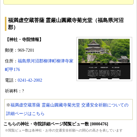
福満虚空蔵菩薩 霊厳山圓藏寺菊光堂（福島県河沼
郡）
【神社・寺院情報】
郵便：969-7201
住所：
福島県河沼郡柳津町柳津寺家
町甲176
電話：
0241-42-2002
祈祷料：?
※
福満虚空蔵菩薩 霊厳山圓藏寺菊光堂 交通安全祈願についての
詳細ページはこちら
こちらの神社・寺院詳細ページ閲覧ビュー数 [0000476]
※閲覧ビュー数は各神社・お寺の交通安全祈願への関心の高さを表しています