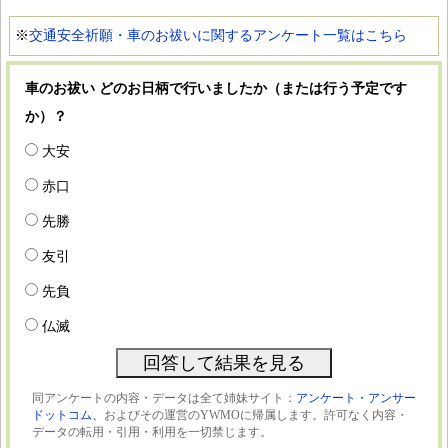
※
交通安全祈願・車のお祓いに関するアンケート一覧はこちら
車のお祓い どのお日柄で行いましたか（または行う予定です
か）？
大安
赤口
先勝
友引
先負
仏滅
同アンケートの内容・データは全て姉妹サイト：
アンケート・アンサー
ドットコム、
およびその運営のYWMOに帰属します。許可なく内容・
データの転用・引用・利用を一切禁じます。