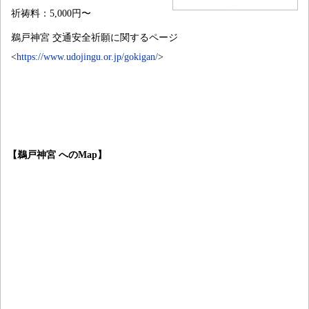
祈祷料：5,000円〜
鵜戸神宮 交通安全祈願に関するページ
<
https://www.udojingu.or.jp/gokigan/
>
【鵜戸神宮 へのMap】