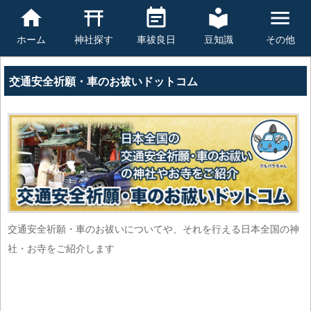
豆知識
その他
ホーム
神社探す
車祓良日
交通安全祈願・車のお祓いドットコム
交通安全祈願・車のお祓いについてや、それを行える日本全国の神
社・お寺をご紹介します