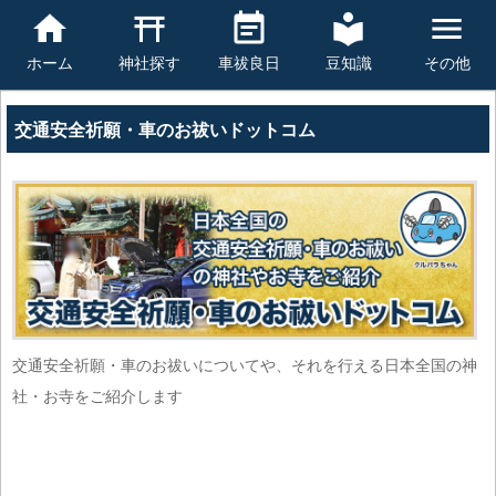
豆知識
その他
ホーム
神社探す
車祓良日
交通安全祈願・車のお祓いドットコム
交通安全祈願・車のお祓いについてや、それを行える日本全国の神
社・お寺をご紹介します