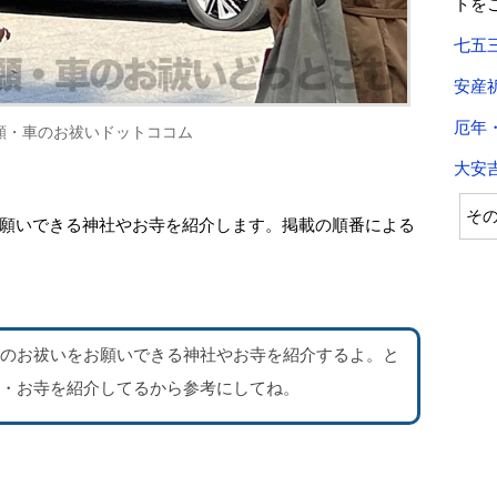
トを
七五
安産
厄年
願・車のお祓いドットココム
大安
そ
願いできる神社やお寺を紹介します。掲載の順番による
のお祓いをお願いできる神社やお寺を紹介するよ。
と
・お寺を紹介
してるから参考にしてね。