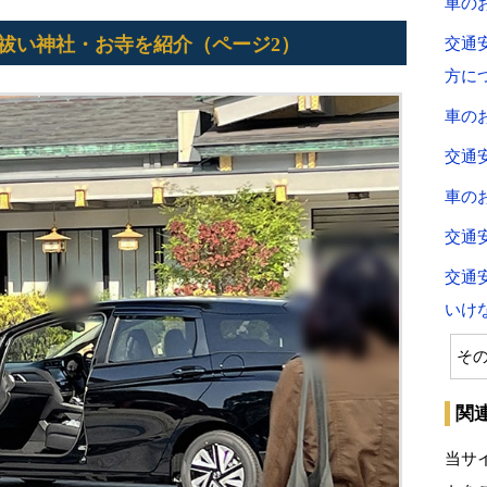
車の
祓い神社・お寺を紹介（ページ2）
交通
方に
車の
交通
車の
交通
交通
いけ
そ
関
当サ