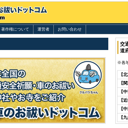
著作権について
運営者
お問い合わせ
交
道
※各
【北
【関
【中
【近
【中
【九