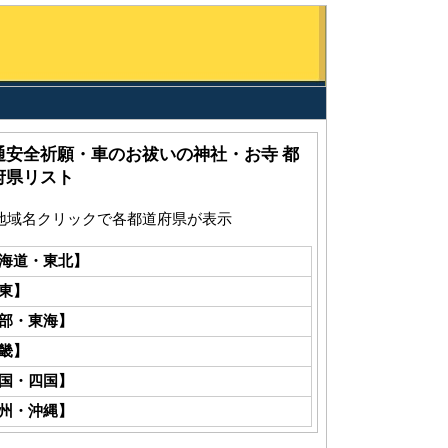
通安全祈願・車のお祓いの神社・お寺 都
府県リスト
地域名クリックで各都道府県が表示
海道・東北】
東】
部・東海】
畿】
国・四国】
州・沖縄】