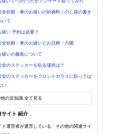
お祓い いつ行ったかアンケート取ってみた
安全祈願・車のお祓いの祈祷料｜のし袋の書き
ついて
お祓い 予約は必要？
安全祈願・車のお祓いとお日柄・六曜
お祓いの服装について
安全のステッカーを貼る場所は？
安全のステッカーをフロントガラスに貼っては
ない
の他の豆知識 全て見る
連サイト 紹介
イト運営者が運営している、その他の関連サイ