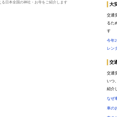
える日本全国の神社・お寺をご紹介します
大
交通
るた
す
今年
レン
交
交通
いつ
紹介
なぜ
車の