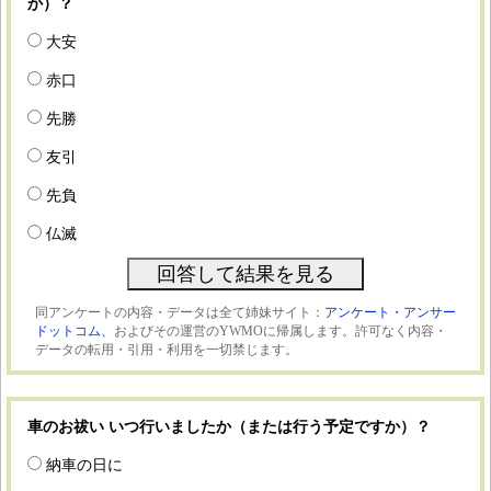
か）？
大安
赤口
先勝
友引
先負
仏滅
同アンケートの内容・データは全て姉妹サイト：
アンケート・アンサー
ドットコム、
およびその運営のYWMOに帰属します。許可なく内容・
データの転用・引用・利用を一切禁じます。
車のお祓い いつ行いましたか（または行う予定ですか）？
納車の日に