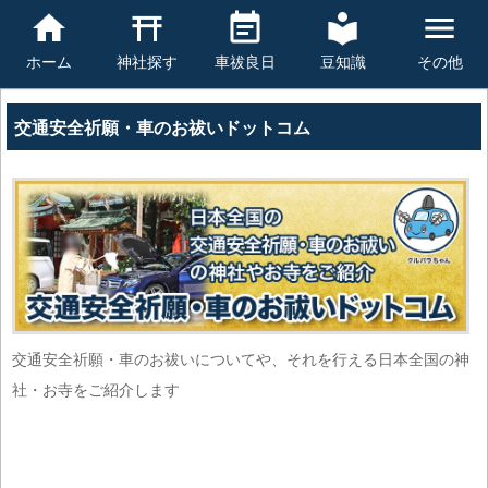
豆知識
その他
ホーム
神社探す
車祓良日
交通安全祈願・車のお祓いドットコム
交通安全祈願・車のお祓いについてや、それを行える日本全国の神
社・お寺をご紹介します