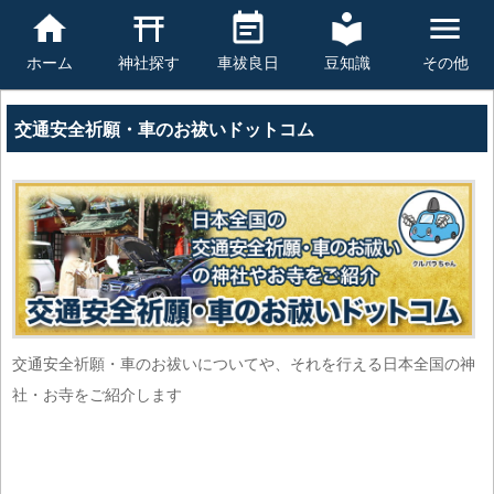
豆知識
その他
ホーム
神社探す
車祓良日
交通安全祈願・車のお祓いドットコム
交通安全祈願・車のお祓いについてや、それを行える日本全国の神
社・お寺をご紹介します