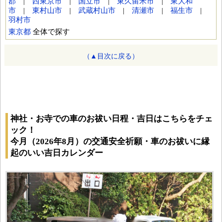
郡
|
西東京市
|
国立市
|
東久留米市
|
東大和
市
|
東村山市
|
武蔵村山市
|
清瀬市
|
福生市
|
羽村市
東京都
全体で探す
（▲目次に戻る）
神社・お寺での車のお祓い日程・吉日はこちらをチェ
ック！
今月（2026年8月）の交通安全祈願・車のお祓いに縁
起のいい吉日カレンダー