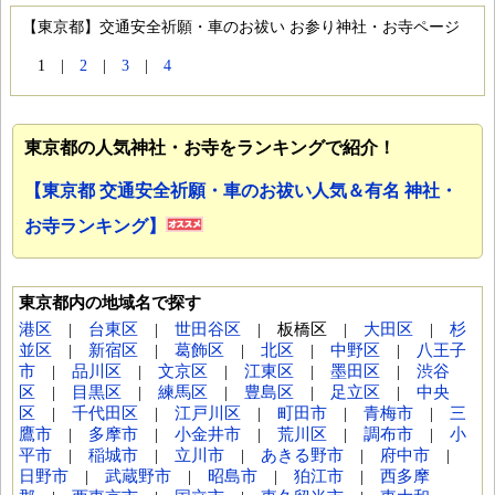
【東京都】交通安全祈願・車のお祓い お参り神社・お寺ページ
1 |
2
|
3
|
4
東京都の人気神社・お寺をランキングで紹介！
【東京都 交通安全祈願・車のお祓い人気＆有名 神社・
お寺ランキング】
東京都内の地域名で探す
港区
|
台東区
|
世田谷区
| 板橋区 |
大田区
|
杉
並区
|
新宿区
|
葛飾区
|
北区
|
中野区
|
八王子
市
|
品川区
|
文京区
|
江東区
|
墨田区
|
渋谷
区
|
目黒区
|
練馬区
|
豊島区
|
足立区
|
中央
区
|
千代田区
|
江戸川区
|
町田市
|
青梅市
|
三
鷹市
|
多摩市
|
小金井市
|
荒川区
|
調布市
|
小
平市
|
稲城市
|
立川市
|
あきる野市
|
府中市
|
日野市
|
武蔵野市
|
昭島市
|
狛江市
|
西多摩