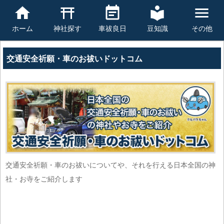
豆知識
その他
ホーム
神社探す
車祓良日
交通安全祈願・車のお祓いドットコム
交通安全祈願・車のお祓いについてや、それを行える日本全国の神
社・お寺をご紹介します