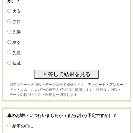
か）？
大安
赤口
先勝
友引
先負
仏滅
同アンケートの内容・データは全て姉妹サイト：
アンケート・アンサー
ドットコム、
およびその運営のYWMOに帰属します。許可なく内容・
データの転用・引用・利用を一切禁じます。
車のお祓い いつ行いましたか（または行う予定ですか）？
納車の日に