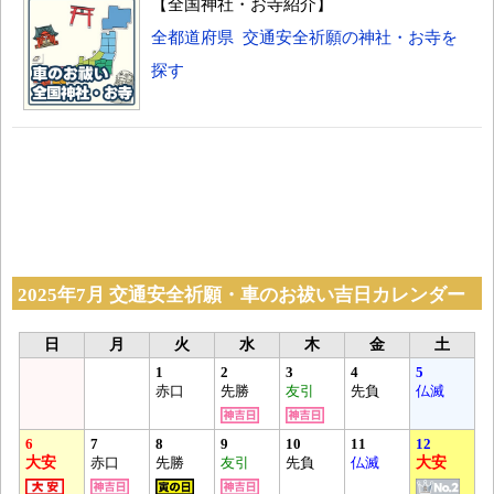
【全国神社・お寺紹介】
全都道府県 交通安全祈願の神社・お寺を
探す
2025年7月 交通安全祈願・車のお祓い吉日カレンダー
日
月
火
水
木
金
土
1
2
3
4
5
赤口
先勝
友引
先負
仏滅
6
7
8
9
10
11
12
大安
赤口
先勝
友引
先負
仏滅
大安