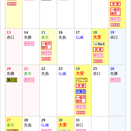
13
14
15
16
17
18
19
赤口
先勝
友引
先負
仏滅
大安
赤口
20
21
22
23
24
25
26
先勝
友引
先負
仏滅
大安
赤口
先勝
27
28
29
30
31
友引
先負
仏滅
大安
赤口