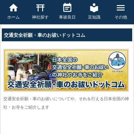
豆知識
その他
ホーム
神社探す
車祓良日
交通安全祈願・車のお祓いドットコム
交通安全祈願・車のお祓いについてや、それを行える日本全国の神
社・お寺をご紹介します