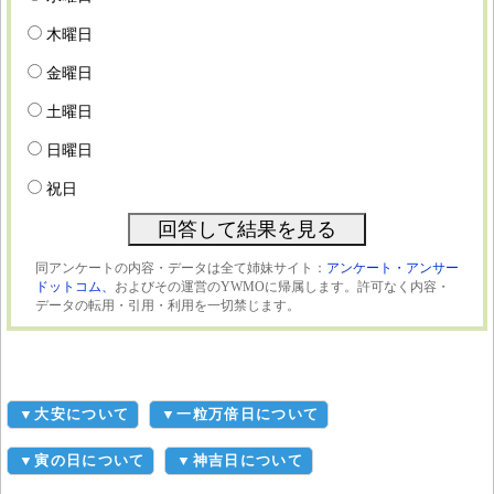
木曜日
金曜日
土曜日
日曜日
祝日
同アンケートの内容・データは全て姉妹サイト：
アンケート・アンサー
ドットコム、
およびその運営のYWMOに帰属します。許可なく内容・
データの転用・引用・利用を一切禁じます。
▼大安について
▼一粒万倍日について
▼寅の日について
▼神吉日について