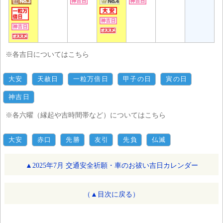
※各吉日についてはこちら
大安
天赦日
一粒万倍日
甲子の日
寅の日
神吉日
※各六曜（縁起や吉時間帯など）についてはこちら
大安
赤口
先勝
友引
先負
仏滅
▲2025年7月 交通安全祈願・車のお祓い吉日カレンダー
（▲目次に戻る）